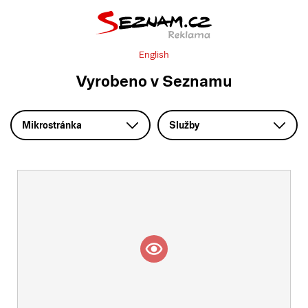
English
Vyrobeno v Seznamu
Mikrostránka
Služby