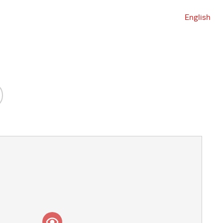
English