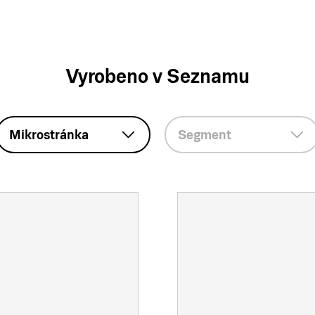
Vyrobeno v Seznamu
Mikrostránka
Segment