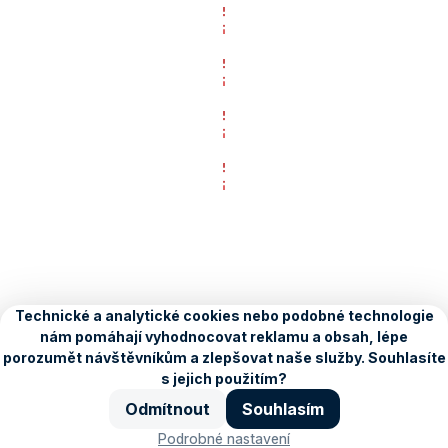
Kreativa:
Animovaný
banner
Kreativa:
–
Animovaný
HTML5
banner
Kreativa:
Klient:
–
O Seznamu
Kariéra
Blog
Ochrana údajů
Nastavení
Animovaný
AVAST
personalizace
HTML5
banner
Copyright © 1996–2026, Seznam.cz, a.s.
Kreativa:
Klient:
–
Animovaný
AVAST