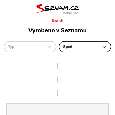
English
Vyrobeno v Seznamu
Typ
Sport